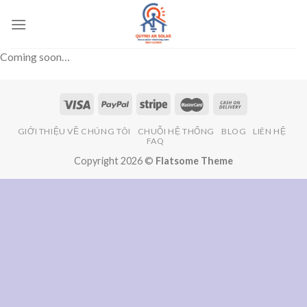
Bỏ
qua
nội
Coming soon…
dung
GIỚI THIỆU VỀ CHÚNG TÔI
CHUỖI HỆ THỐNG
BLOG
LIÊN HỆ
FAQ
Copyright 2026 ©
Flatsome Theme