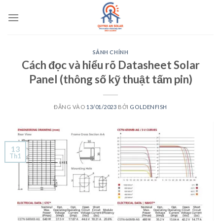
Bỏ
qua
nội
dung
SẢNH CHÍNH
Cách đọc và hiểu rõ Datasheet Solar
Panel (thông số kỹ thuật tấm pin)
ĐĂNG VÀO
13/01/2023
BỞI
GOLDENFISH
13
Th1