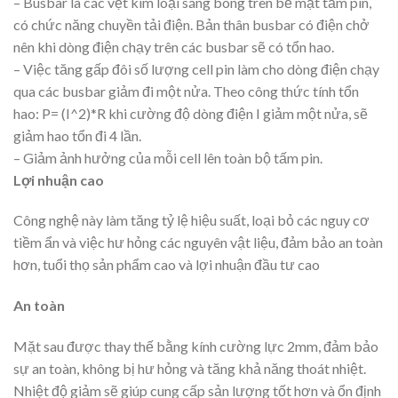
– Busbar là các vệt kim loại sáng bóng trên bề mặt tấm pin,
có chức năng chuyền tải điện. Bản thân busbar có điện chở
nên khi dòng điện chạy trên các busbar sẽ có tổn hao.
– Việc tăng gấp đôi số lượng cell pin làm cho dòng điện chạy
qua các busbar giảm đi một nửa. Theo công thức tính tổn
hao: P= (I^2)*R khi cường độ dòng điện I giảm một nửa, sẽ
giảm hao tổn đi 4 lần.
– Giảm ảnh hưởng của mỗi cell lên toàn bộ tấm pin.
Lợi nhuận cao
Công nghệ này làm tăng tỷ lệ hiệu suất, loại bỏ các nguy cơ
tiềm ẩn và việc hư hỏng các nguyên vật liệu, đảm bảo an toàn
hơn, tuổi thọ sản phẩm cao và lợi nhuận đầu tư cao
An toàn
Mặt sau được thay thế bằng kính cường lực 2mm, đảm bảo
sự an toàn, không bị hư hỏng và tăng khả năng thoát nhiệt.
Nhiệt độ giảm sẽ giúp cung cấp sản lượng tốt hơn và ổn định