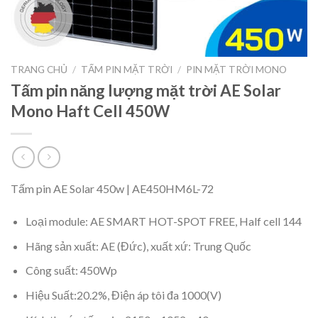
TRANG CHỦ
/
TẤM PIN MẶT TRỜI
/
PIN MẶT TRỜI MONO
Tấm pin năng lượng mặt trời AE Solar
Mono Haft Cell 450W
Tấm pin AE Solar 450w | AE450HM6L-72
Loại module: AE SMART HOT-SPOT FREE, Half cell 144
Hãng sản xuất: AE (Đức), xuất xứ: Trung Quốc
Công suất: 450Wp
Hiệu Suất:20.2%, Điện áp tôi đa 1000(V)