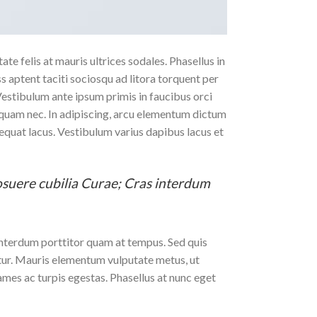
te felis at mauris ultrices sodales. Phasellus in
ass aptent taciti sociosqu ad litora torquent per
Vestibulum ante ipsum primis in faucibus orci
aliquam nec. In adipiscing, arcu elementum dictum
nsequat lacus. Vestibulum varius dapibus lacus et
posuere cubilia Curae; Cras interdum
 interdum porttitor quam at tempus. Sed quis
etur. Mauris elementum vulputate metus, ut
ames ac turpis egestas. Phasellus at nunc eget