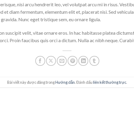
risque, nisi arcu hendrerit leo, vel volutpat arcu mi in risus. Vest
t. Sed et diam fermentum, elementum elit et, placerat nisi. Sed vehi
gravida. Nunc eget tristique sem, eu ornare ligula.
on suscipit velit, vitae ornare eros. In hac habitasse platea dictums
rci. Proin faucibus quis orci a dictum. Nulla ac nibh neque. Curabi
Bài viết này được đăng trong
Hướng dẫn
. Đánh dấu
liên kết thường trực
.