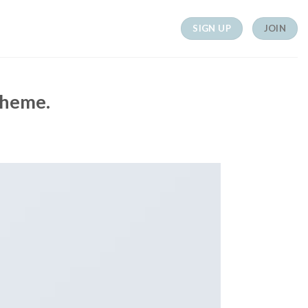
SIGN UP
JOIN
theme.