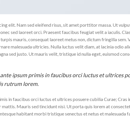
g elit. Nam sed eleifend risus, sit amet porttitor massa. Ut vulputa
Donec sed laoreet orci. Praesent faucibus feugiat velit a iaculis. Cl
urpis mauris, consequat laoreet metus non, dictum fringilla sem. 
ornare malesuada ultricies. Nulla luctus velit diam, at lacinia odio 
magna sed justo. Ut mauris velit, tristique id nulla eget, euismod co
ante ipsum primis in faucibus orci luctus et ultrices 
is rutrum lorem.
mis in faucibus orci luctus et ultrices posuere cubilia Curae; Cras
r mattis. Mauris sed tincidunt nisi. Ut porta quis lorem at consect
lentesque habitant morbi tristique senectus et netus et malesuada f