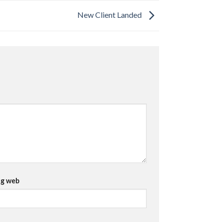
New Client Landed
ng web