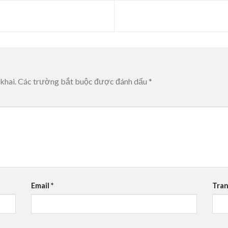
khai.
Các trường bắt buộc được đánh dấu
*
Email
*
Tra