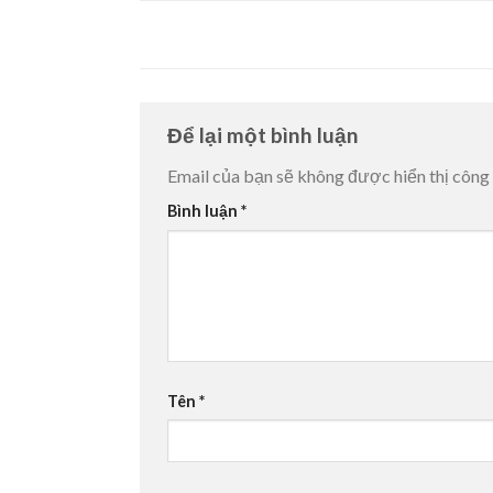
Để lại một bình luận
Email của bạn sẽ không được hiển thị công 
Bình luận
*
Tên
*