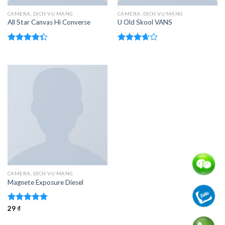
CAMERA, DỊCH VỤ MẠNG
CAMERA, DỊCH VỤ MẠNG
All Star Canvas Hi Converse
U Old Skool VANS
Được xếp
Được
hạng
4.33
xếp
5 sao
hạng
3.67
5
sao
CAMERA, DỊCH VỤ MẠNG
Magnete Exposure Diesel
Được xếp
29
₫
hạng
5.00
5 sao