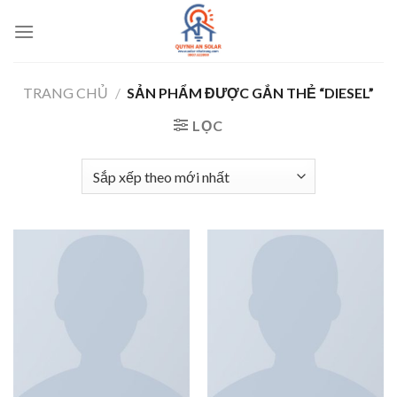
Bỏ
qua
nội
dung
TRANG CHỦ
/
SẢN PHẨM ĐƯỢC GẮN THẺ “DIESEL”
LỌC