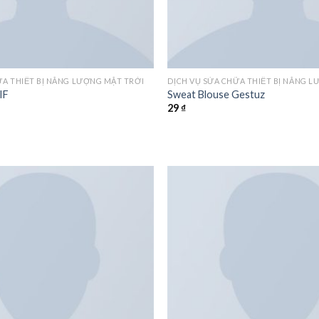
ỮA THIẾT BỊ NĂNG LƯỢNG MẶT TRỜI
DỊCH VỤ SỬA CHỮA THIẾT BỊ NĂNG 
IF
Sweat Blouse Gestuz
29
₫