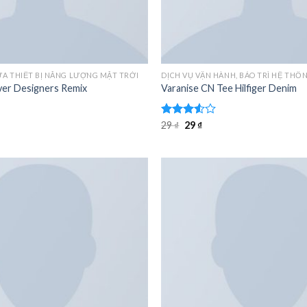
ỮA THIẾT BỊ NĂNG LƯỢNG MẶT TRỜI
over Designers Remix
Varanise CN Tee Hilfiger Denim
Giá
Giá
Được
29
₫
29
₫
gốc
hiện
xếp
là:
tại
hạng
29 ₫.
là:
3.50
5
29 ₫.
sao