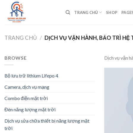
Bỏ
qua
TRANG CHỦ
SHOP
PAGE
nội
dung
TRANG CHỦ
/
DỊCH VỤ VẬN HÀNH, BẢO TRÌ H
BROWSE
Dịch vụ vận h
Bộ lưu trữ lithium Lifepo 4
Camera, dịch vụ mạng
Combo điện mặt trời
Đèn năng lượng mặt trời
Dịch vụ sửa chữa thiết bị năng lượng mặt
trời