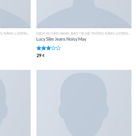
DỊCH VỤ VẬN HÀNH, BẢO TRÌ HỆ THỐNG NĂNG LƯỢNG MẶT TRỜI
DỊCH VỤ VẬN HÀNH, BẢO TRÌ HỆ THỐNG NĂNG LƯỢNG MẶT TRỜI
Lucy Slim Jeans Noisy May
Được
29
₫
xếp
hạng
3.00
5
sao