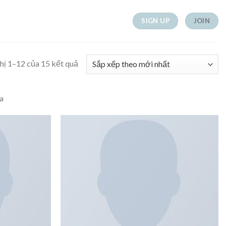
SIGN UP
JOIN
Đã
hị 1–12 của 15 kết quả
sắp
xếp
a
theo
mới
nhất