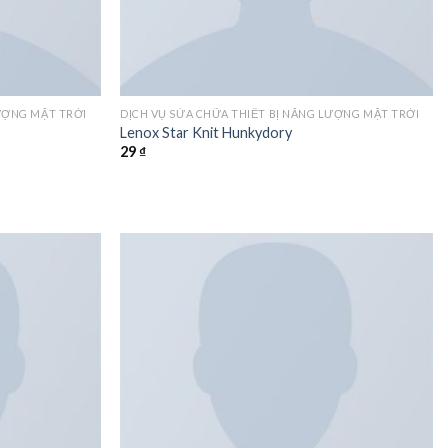
LƯỢNG MẶT TRỜI
DỊCH VỤ SỬA CHỮA THIẾT BỊ NĂNG LƯỢNG MẶT TRỜI
Lenox Star Knit Hunkydory
29
₫