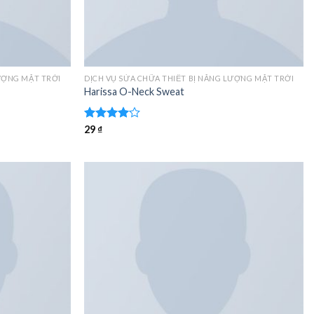
LƯỢNG MẶT TRỜI
DỊCH VỤ SỬA CHỮA THIẾT BỊ NĂNG LƯỢNG MẶT TRỜI
Harissa O-Neck Sweat
Được
29
₫
xếp hạng
4.00
5
sao