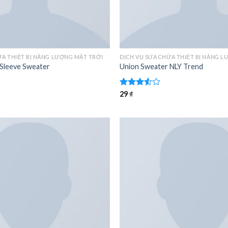
ỮA THIẾT BỊ NĂNG LƯỢNG MẶT TRỜI
DỊCH VỤ SỬA CHỮA THIẾT BỊ NĂNG 
 Sleeve Sweater
Union Sweater NLY Trend
Được
29
₫
xếp
hạng
3.50
5
sao