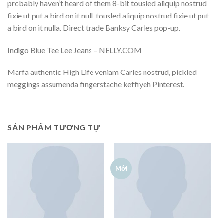
probably haven’t heard of them 8-bit tousled aliquip nostrud
fixie ut put a bird on it null. tousled aliquip nostrud fixie ut put
a bird on it nulla. Direct trade Banksy Carles pop-up.
Indigo Blue Tee Lee Jeans – NELLY.COM
Marfa authentic High Life veniam Carles nostrud, pickled
meggings assumenda fingerstache keffiyeh Pinterest.
SẢN PHẨM TƯƠNG TỰ
Mới