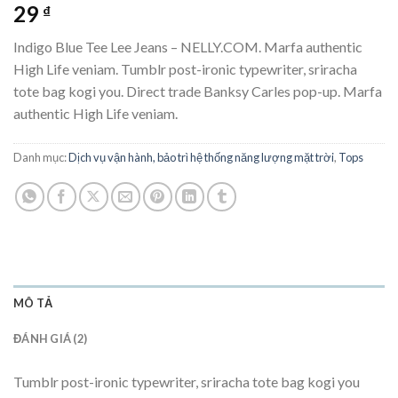
4.00
2
trên
29
₫
5 dựa
trên
đánh
Indigo Blue Tee Lee Jeans – NELLY.COM. Marfa authentic
giá
High Life veniam. Tumblr post-ironic typewriter, sriracha
tote bag kogi you. Direct trade Banksy Carles pop-up. Marfa
authentic High Life veniam.
Danh mục:
Dịch vụ vận hành, bảo trì hệ thống năng lượng mặt trời
,
Tops
MÔ TẢ
ĐÁNH GIÁ (2)
Tumblr post-ironic typewriter, sriracha tote bag kogi you