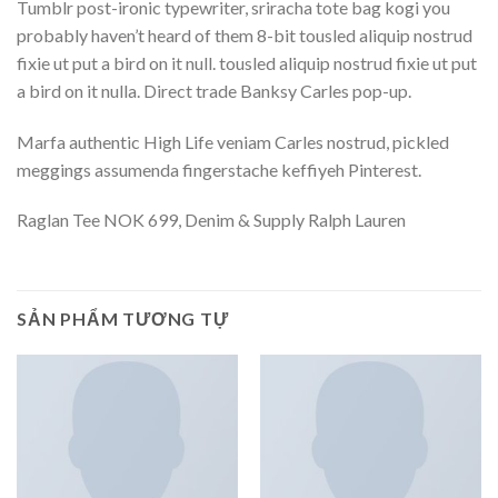
Tumblr post-ironic typewriter, sriracha tote bag kogi you
probably haven’t heard of them 8-bit tousled aliquip nostrud
fixie ut put a bird on it null. tousled aliquip nostrud fixie ut put
a bird on it nulla. Direct trade Banksy Carles pop-up.
Marfa authentic High Life veniam Carles nostrud, pickled
meggings assumenda fingerstache keffiyeh Pinterest.
Raglan Tee NOK 699, Denim & Supply Ralph Lauren
SẢN PHẨM TƯƠNG TỰ