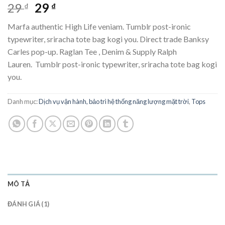
5.00
1
trên 5
Giá
Giá
29
29
₫
₫
dựa trên
gốc
hiện
đánh giá
Marfa authentic High Life veniam. Tumblr post-ironic
là:
tại
typewriter, sriracha tote bag kogi you. Direct trade Banksy
29 ₫.
là:
Carles pop-up. Raglan Tee , Denim & Supply Ralph
29 ₫.
Lauren. Tumblr post-ironic typewriter, sriracha tote bag kogi
you.
Danh mục:
Dịch vụ vận hành, bảo trì hệ thống năng lượng mặt trời
,
Tops
MÔ TẢ
ĐÁNH GIÁ (1)